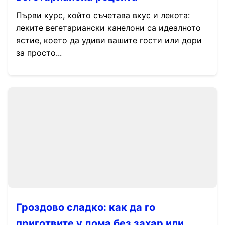
Първи курс, който съчетава вкус и лекота:
леките вегетариански канелони са идеалното
ястие, което да удиви вашите гости или дори
за просто...
Гроздово сладко: как да го
приготвите у дома без захар или