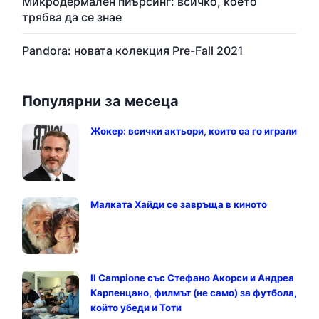
Микродермален пиърсинг: всичко, което
трябва да се знае
Pandora: новата колекция Pre-Fall 2021
Популярни за месеца
Жокер: всички актьори, които са го играли
Малката Хайди се завръща в киното
Il Campione със Стефано Акорси и Андреа
Карпенцано, филмът (не само) за футбола,
който убеди и Тоти