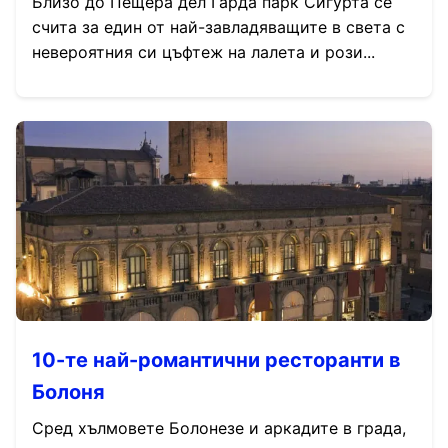
Близо до Пещера дел Гарда парк Сигурта се
счита за един от най-завладяващите в света с
невероятния си цъфтеж на лалета и рози...
10-те най-романтични ресторанти в
Болоня
Сред хълмовете Болонезе и аркадите в града,