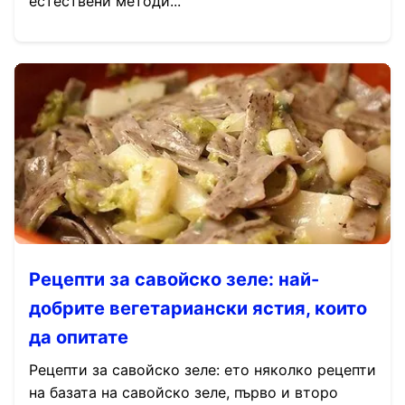
естествени методи...
Рецепти за савойско зеле: най-
добрите вегетариански ястия, които
да опитате
Рецепти за савойско зеле: ето няколко рецепти
на базата на савойско зеле, първо и второ