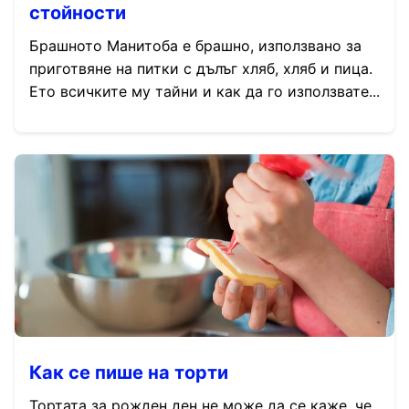
стойности
Брашното Манитоба е брашно, използвано за
приготвяне на питки с дълъг хляб, хляб и пица.
Ето всичките му тайни и как да го използвате...
Как се пише на торти
Тортата за рожден ден не може да се каже, че