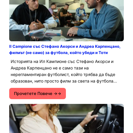
Il Campione със Стефано Акорси и Андреа Карпенцано,
филмът (не само) за футбола, който убеди и Тоти
Историята на Ил Кампионе със Стефано Акорси и
Андреа Карпенцано не е само тази на
нерегламентиран футболист, който трябва да бъде
образован, нито просто филм за света на футбола...
Прочетете Повече →