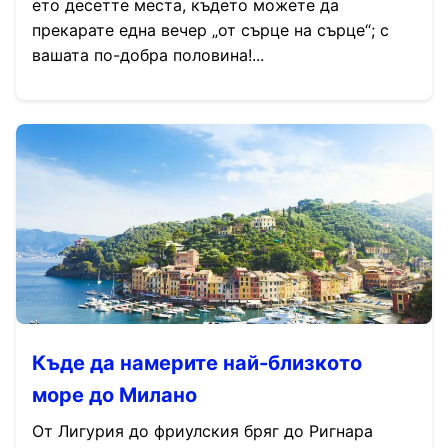
ето десетте места, където можете да
прекарате една вечер „от сърце на сърце“; с
вашата по-добра половина!...
Къде да намерите най-близкото
море до Милано
От Лигурия до фриулския бряг до Ригнара