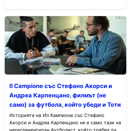
Il Campione със Стефано Акорси и
Андреа Карпенцано, филмът (не
само) за футбола, който убеди и Тоти
Историята на Ил Кампионе със Стефано
Акорси и Андреа Карпенцано не е само тази на
нерегламентиран футболист, който трябва да