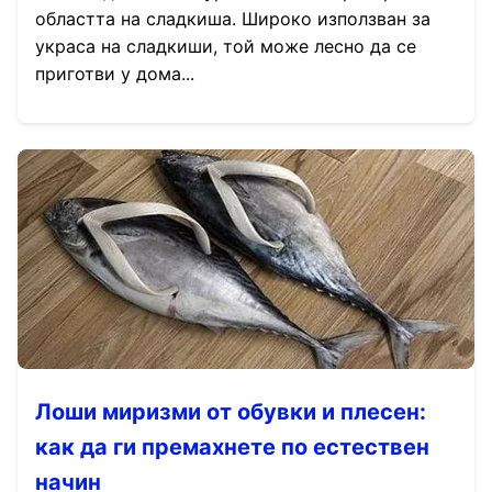
областта на сладкиша. Широко използван за
украса на сладкиши, той може лесно да се
приготви у дома...
Лоши миризми от обувки и плесен:
как да ги премахнете по естествен
начин