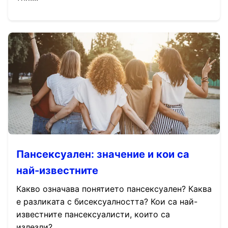
Пансексуален: значение и кои са
най-известните
Какво означава понятието пансексуален? Каква
е разликата с бисексуалността? Кои са най-
известните пансексуалисти, които са
излезли?...