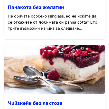
Панакота без желатин
Не обичате особено isinglass, но не искате да
се откажете от любимата си panna cotta? Ето
трите възможни начина за следване...
Чийзкейк без лактоза