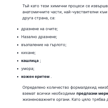
Тъй като тези химични процеси се извършв
анатомичните части, най-чувствителни към
друга страна, са:
дразнене на очите;
Назално дразнене;
възпаление на гърлото;
кихане;
кашлица
;
умора;
кожен еритем
.
Определено количество формалдехид неиз
вземат всички необходими
предпазни мерк
жизненоважните органи. Като цяло трябва д