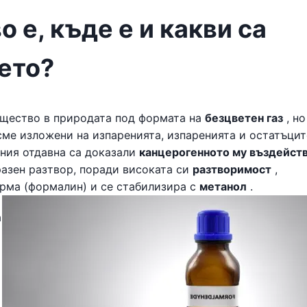
 е, къде е и какви са
ето?
щество в природата под формата на
безцветен газ
, но
сме изложени на изпаренията, изпаренията и остатъцит
ания отдавна са доказали
канцерогенното му въздейст
разен разтвор, поради високата си
разтворимост
,
рма (формалин) и се стабилизира с
метанол
.
а