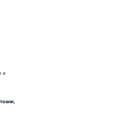
е и
поани,