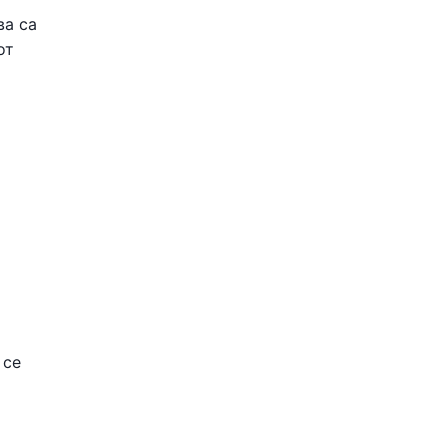
ва са
от
 се