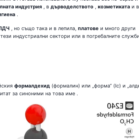
лната индустрия
, в
дърводелството
,
козметиката
и в
игиена
.
ПДЧ
, но също така и в лепила,
платове
и много други
 тези индустриални сектори или в погребалните служби
ийския
формалдехид
(формалин) или „форма“ (Ic) и „алд
итат за синоними на това име .