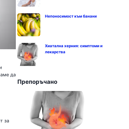
Непоносимост към банани
Хиатална херния: симптоми и
лекарства
и
таме да
Препоръчано
т за