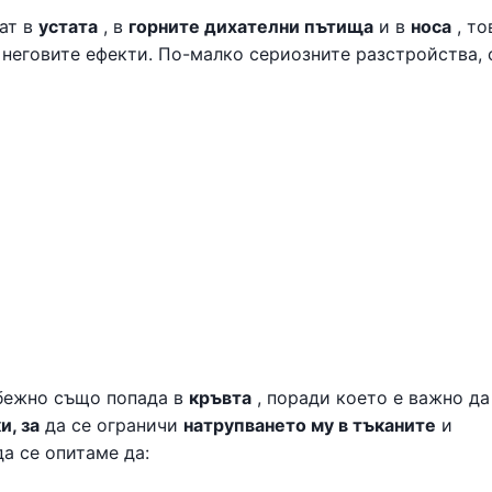
ат в
устата
, в
горните дихателни пътища
и в
носа
, то
 неговите ефекти. По-малко сериозните разстройства, 
бежно също попада в
кръвта
, поради което е важно да
и, за
да се ограничи
натрупването му в тъканите
и
а се опитаме да: