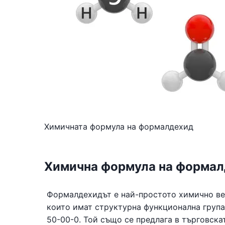
Химичната формула на формалдехид
Химична формула на форма
Формалдехидът е най-простото химично ве
които имат структурна функционална група
50-00-0. Той също се предлага в търговск