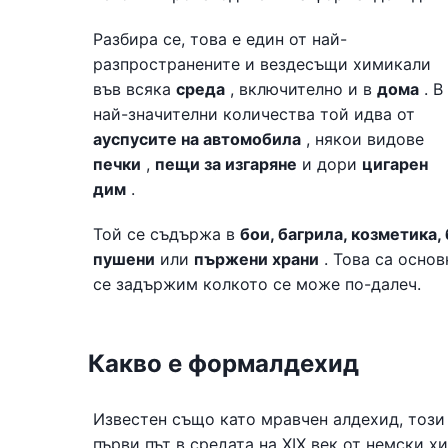
Разбира се, това е един от най-
разпространените и вездесъщи химикали
във всяка
среда
, включително и в
дома
. В
най-значителни количества той идва от
ауспусите на автомобила
, някои видове
печки
,
пещи за изгаряне
и дори
цигарен
дим
.
Той се съдържа в
бои, багрила, козметика,
пушени
или
пържени
храни
. Това са основ
се задържим колкото се може по-далеч.
Какво е формалдехид
Известен също като мравчен алдехид, тоз
първи път в средата на XIX век от немски х