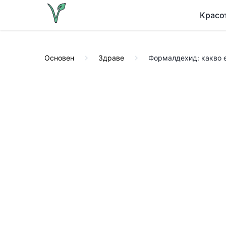
Красо
Основен
Здраве
Формалдехид: какво е