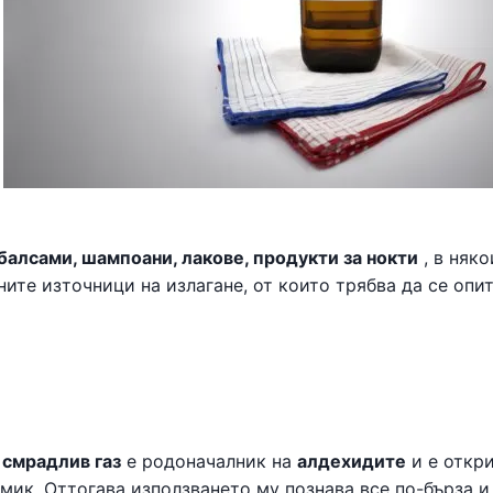
 балсами, шампоани, лакове, продукти за нокти
, в няко
ните източници на излагане, от които трябва да се опи
и
смрадлив газ
е родоначалник на
алдехидите
и е откри
имик. Оттогава използването му познава все по-бърза и