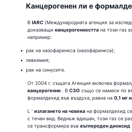
Канцерогенен ли е формалд
В
IARC
(Международната агенция за изследв
доказващи
канцерогенността
на този газ з
например:
рак на назофаринкса (назофаринкса);
левкемия;
рак на синусите.
От 2004 г. същата Агенция включва форма
канцерогенни
. В
СЗО
също се намеси по в
формалдехид във въздуха, равна на
0,1 мг 
L '
излагането на човека
на формалдехид се
с течен вид. Веднъж вдишан, този газ се р
се трансформира във
въглероден диоксид