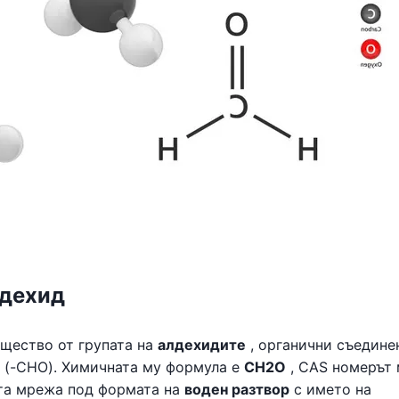
лдехид
щество от групата на
алдехидите
, органични съедине
 (-CHO). Химичната му формула е
CH2O
, CAS номерът 
ата мрежа под формата на
воден разтвор
с името на