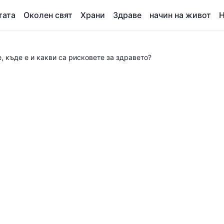
тата
Околен свят
Храни
Здраве
начин на живот
Н
, къде е и какви са рисковете за здравето?