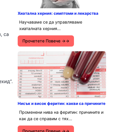
Хиатална херния: симптоми и лекарства
Научаваме се да управляваме
хиаталната херния...
, са
Прочетете Повече →
ехид“.
Нисък и висок феритин: какви са причините
Променени нива на феритин: причините и
как да се справим с тях...
Прочетете Повече →