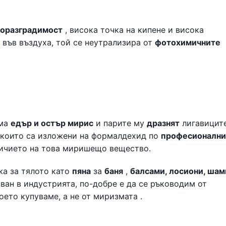
оразградимост
, висока точка на кипене и висока
 във въздуха, той се неутрализира от
фотохимичните
има
едър и остър мирис
и парите му
дразнят
лигавицит
, които са изложени на формалдехид по
професионални
аличието на това миришещо вещество.
жа за тялото като
пяна
за
баня
,
балсами, лосиони, шам
ван в индустрията, по-добре е да се ръководим от
оето купуваме, а не от миризмата .