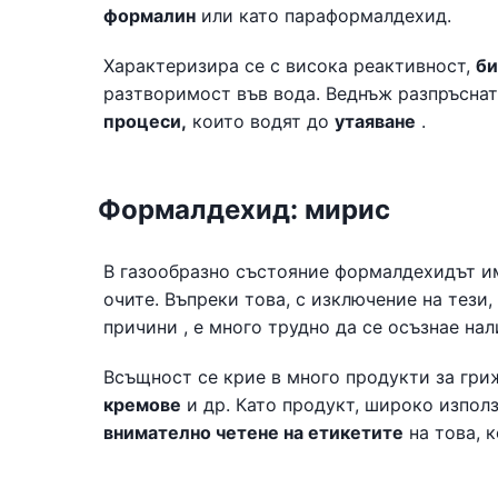
формалин
или като параформалдехид.
Характеризира се с висока реактивност,
би
разтворимост във вода. Веднъж разпръснат
процеси,
които водят до
утаяване
.
Формалдехид: мирис
В газообразно състояние формалдехидът 
очите. Въпреки това, с изключение на тези
причини , е много трудно да се осъзнае н
Всъщност се крие в много продукти за гри
кремове
и др. Като продукт, широко използ
внимателно четене на етикетите
на това, к