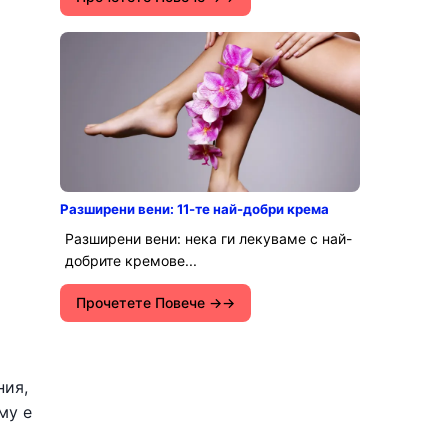
Разширени вени: 11-те най-добри крема
Разширени вени: нека ги лекуваме с най-
добрите кремове...
Прочетете Повече →
ния,
му е