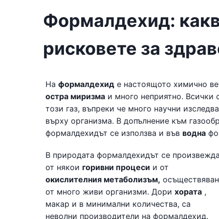
Формалдехид: какво
рисковете за здрав
На
формалдехид
е настоящото химично ве
остра миризма
и много неприятно. Всички 
този газ, въпреки че много научни изследв
върху организма. В допълнение към газооб
формалдехидът се използва и във
водна
фо
В природата формалдехидът се произвежд
от някои
горивни процеси
и от
окислителния метаболизъм,
осъществяван
от много живи организми. Дори
хората
,
макар и в минимални количества, са
неволни производители на формалдехид.