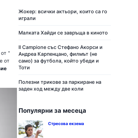
Жокер: всички актьори, които са го
играли
Малката Хайди се завръща в киното
Il Campione със Стефано Акорси и
 от "
Андреа Карпенцано, филмът (не
е от
само) за футбола, който убеди и
Тоти
вие
Полезни трикове за паркиране на
заден ход между две коли
Популярни за месеца
Стресова екзема