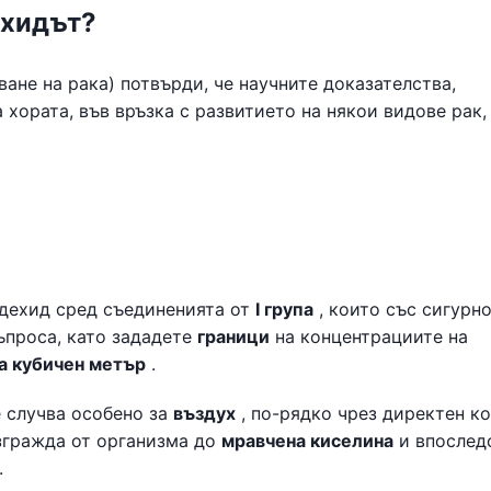
ехидът?
ане на рака) потвърди, че научните доказателства,
а хората, във връзка с развитието на някои видове рак,
лдехид сред съединенията от
I група
, които със сигурно
ъпроса, като зададете
граници
на концентрациите на
на кубичен метър
.
 случва особено за
въздух
, по-рядко чрез директен к
азгражда от организма до
мравчена киселина
и впослед
.