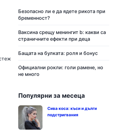
Безопасно ли е да ядете рикота при
бременност?
Ваксина срещу менингит b: какви са
страничните ефекти при деца
Бащата на булката: роля и бонус
астеж
Официални рокли: голи рамене, но
не много
Популярни за месеца
Сива коса: къси и дълги
подстригвания