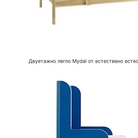
Двуетажно легло Mydal от естествено есте