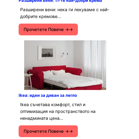
Разширени вени: 11-те най-добри крема
Разширени вени: нека ги лекуваме с най-
добрите кремове...
Прочетете Повече →
Ikea: идеи за диван за легло
Ikea съчетава комфорт, стил и
оптимизация на пространството на
ненадмината цена...
Прочетете Повече →