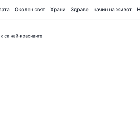
тата
Околен свят
Храни
Здраве
начин на живот
Н
ук са най-красивите