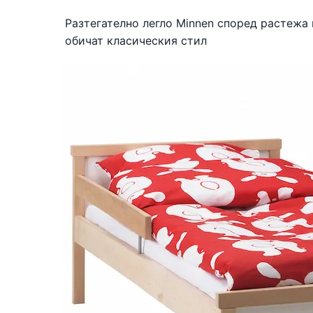
Разтегателно легло Minnen според растежа 
обичат класическия стил