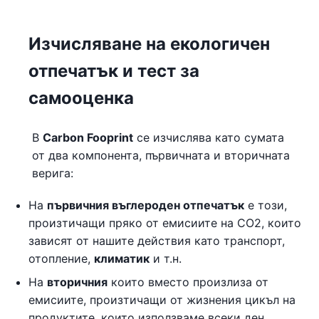
Изчисляване на екологичен
отпечатък и тест за
самооценка
В
Carbon Fooprint
се изчислява като сумата
от два компонента, първичната и вторичната
верига:
На
първичния въглероден отпечатък
е този,
произтичащи пряко от емисиите на CO2, които
зависят от нашите действия като транспорт,
отопление,
климатик
и т.н.
На
вторичния
които вместо произлиза от
емисиите, произтичащи от жизнения цикъл на
продуктите, които използваме всеки ден.