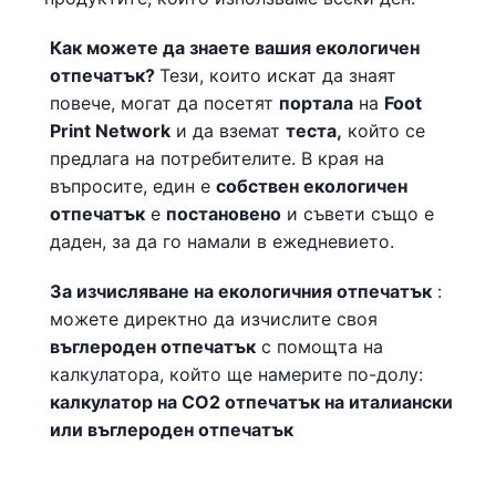
Как
можете да
знаете
вашия екологичен
отпечатък?
Тези, които искат да знаят
повече, могат да посетят
портала
на
Foot
Print Network
и да вземат
теста,
който се
предлага на потребителите. В края на
въпросите, един е
собствен екологичен
отпечатък
е
постановено
и съвети също е
даден, за да го намали в ежедневието.
За изчисляване на екологичния отпечатък
:
можете директно да изчислите своя
въглероден отпечатък
с помощта на
калкулатора, който ще намерите по-долу:
калкулатор на CO2 отпечатък на италиански
или въглероден отпечатък