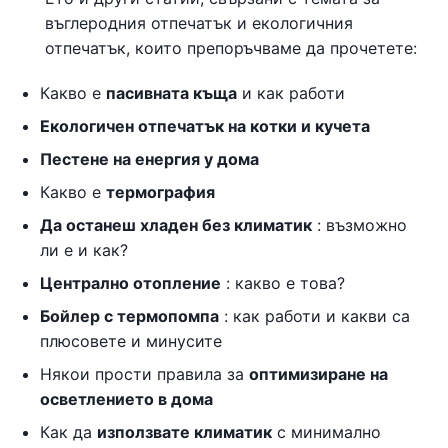
въглеродния отпечатък и екологичния
отпечатък, които препоръчваме да прочетете:
Какво е
пасивната къща
и как работи
Екологичен отпечатък на котки и кучета
Пестене на енергия у дома
Какво е
термография
Да останеш хладен без климатик
: възможно
ли е и как?
Централно отопление
: какво е това?
Бойлер с термопомпа
: как работи и какви са
плюсовете и минусите
Някои прости правила за
оптимизиране на
осветлението в дома
Как да
използвате климатик
с минимално