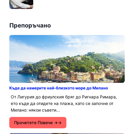
Препоръчано
Къде да намерите най-близкото море до Милано
От Лигурия до фриулския бряг до Ригнара Римара,
ето къде да отидете на плажа, като се започне от
Милано: някои съвети...
Прочетете Повече →