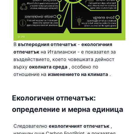
В
въглеродния отпечатък
-
екологичния
отпечатък
на Италиански - е показател за
въздействието, което човешката дейност
върху
околната среда
, особено по
отношение на
изменението на климата
.
Екологичен отпечатък:
определение и мерна единица
Следователно
екологичният отпечатък
,
наричан още Carbon FootPrint, е показател,