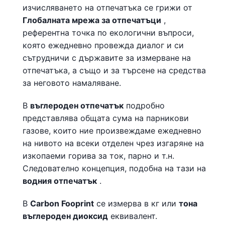
изчисляването на отпечатъка се грижи от
Глобалната мрежа за отпечатъци
,
референтна точка по екологични въпроси,
която ежедневно провежда диалог и си
сътрудничи с държавите за измерване на
отпечатъка, а също и за търсене на средства
за неговото намаляване.
В
въглероден отпечатък
подробно
представлява общата сума на парникови
газове, които ние произвеждаме ежедневно
на нивото на всеки отделен чрез изгаряне на
изкопаеми горива за ток, парно и т.н.
Следователно концепция, подобна на тази на
водния отпечатък
.
В
Carbon Fooprint
се измерва в кг или
тона
въглероден диоксид
еквивалент.