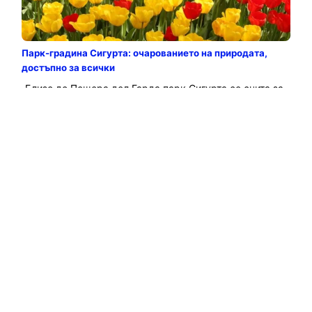
Парк-градина Сигурта: очарованието на природата,
достъпно за всички
Близо до Пещера дел Гарда парк Сигурта се счита за
един от най-завладяващите в света с невероятния си
цъфтеж на лалета и рози...
Прочетете Повече →