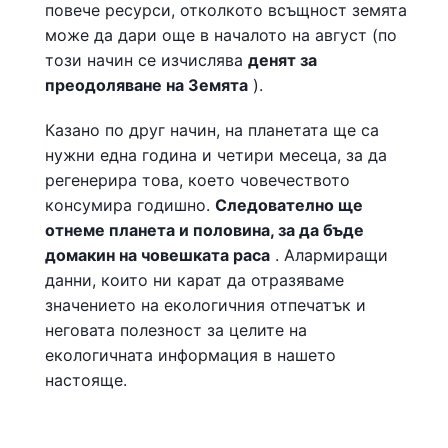
повече ресурси, отколкото всъщност земята
може да дари още в началото на август (по
този начин се изчислява
денят за
преодоляване на Земята
).
Казано по друг начин, на планетата ще са
нужни една година и четири месеца, за да
регенерира това, което човечеството
консумира годишно.
Следователно ще
отнеме планета и половина, за да бъде
домакин на човешката раса
. Алармиращи
данни, които ни карат да отразяваме
значението на екологичния отпечатък и
неговата полезност за целите на
екологичната информация в нашето
настояще.