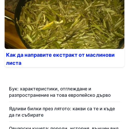
Как да направите екстракт от маслинови
листа
Бук: характеристики, отглеждане и
разпространение на това европейско дърво
Ядливи билки през лятото: какви са те и къде
да ги събирате
Овчарски кучета: породи, история, външен вид