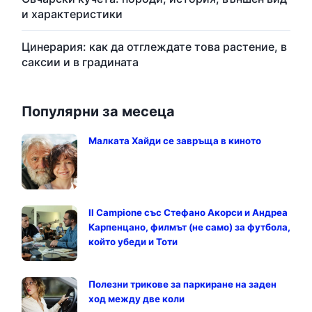
и характеристики
Цинерария: как да отглеждате това растение, в
саксии и в градината
Популярни за месеца
Малката Хайди се завръща в киното
Il Campione със Стефано Акорси и Андреа
Карпенцано, филмът (не само) за футбола,
който убеди и Тоти
Полезни трикове за паркиране на заден
ход между две коли