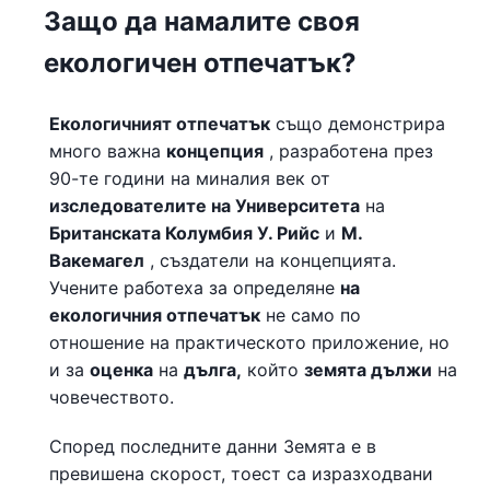
Защо да намалите своя
екологичен отпечатък?
Екологичният отпечатък
също демонстрира
много важна
концепция
, разработена през
90-те години на миналия век от
изследователите на Университета
на
Британската Колумбия У. Рийс
и
М.
Вакемагел
, създатели на концепцията.
Учените работеха за определяне
на
екологичния отпечатък
не само по
отношение на практическото приложение, но
и за
оценка
на
дълга,
който
земята
дължи
на
човечеството.
Според последните данни Земята е в
превишена скорост, тоест са изразходвани