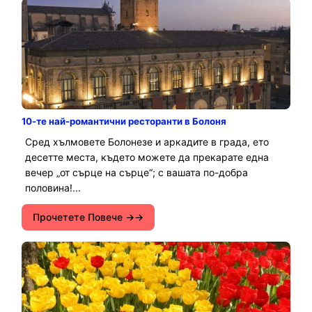
10-те най-романтични ресторанти в Болоня
Сред хълмовете Болонезе и аркадите в града, ето
десетте места, където можете да прекарате една
вечер „от сърце на сърце“; с вашата по-добра
половина!...
Прочетете Повече →